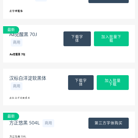
最新
Aa觉醒黑 70J
下载字
加入批量下
体
载
商用
汉标白洋淀软黑体
下载字
加入批量
体
下载
商用
最新
方正悠黑 504L
商用
第三方字体购买