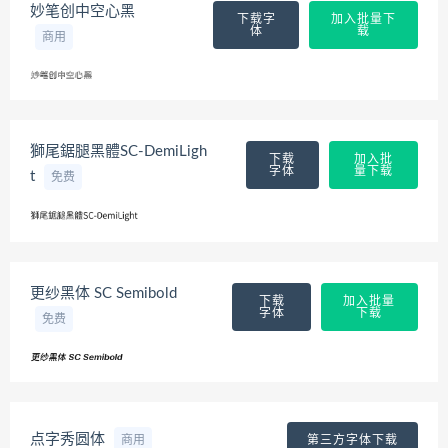
妙笔创中空心黑
下载字
加入批量下
体
载
商用
獅尾鋸腿黑體SC-DemiLigh
下载
加入批
字体
量下载
t
免费
更纱黑体 SC Semibold
下载
加入批量
字体
下载
免费
点字秀圆体
商用
第三方字体下载