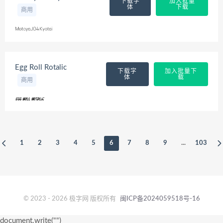
下载字
加入批量
体
下载
商用
Egg Roll Rotalic
下载字
加入批量下
体
载
商用
1
2
3
4
5
6
7
8
9
...
103
© 2023 - 2026 极字网 版权所有
闽ICP备2024059518号-16
document.write("
")