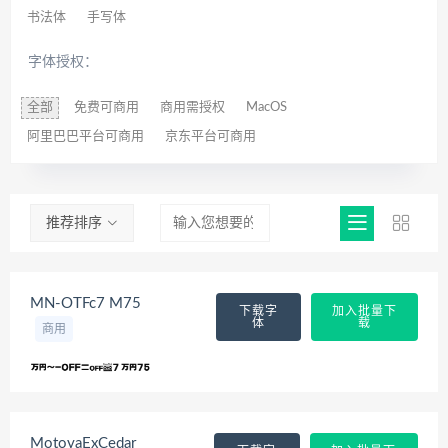
书法体
手写体
字体授权：
全部
免费可商用
商用需授权
MacOS
阿里巴巴平台可商用
京东平台可商用
推荐排序
MN-OTFc7 M75
下载字
加入批量下
体
载
商用
MotoyaExCedar