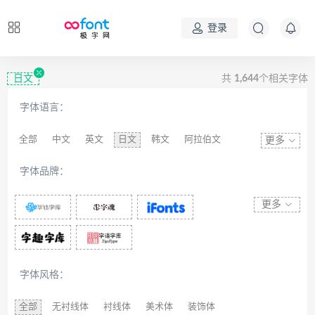
登录
日文
共
1,644
个相关字体
字体语言：
全部
中文
英文
日文
韩文
阿拉伯文
更多
藏文
维吾尔文
蒙文
罗马尼亚文
彝文
字体品牌：
印度文
希伯来文
西里尔文
亚美尼亚文
拉丁文
八思巴文
更多
字体风格：
全部
无衬线体
衬线体
美术体
装饰体