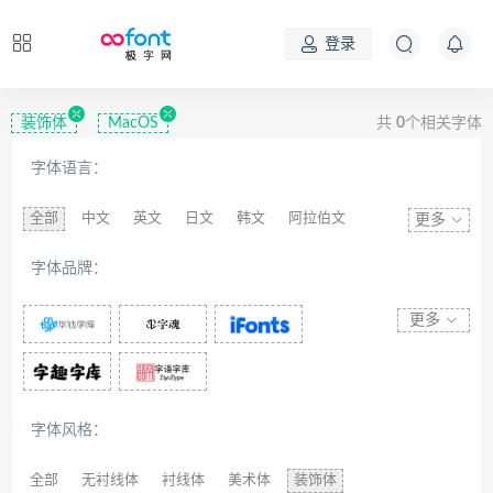
登录
装饰体
MacOS
共
0
个相关字体
字体语言：
全部
中文
英文
日文
韩文
阿拉伯文
更多
藏文
维吾尔文
蒙文
罗马尼亚文
彝文
字体品牌：
印度文
希伯来文
西里尔文
亚美尼亚文
拉丁文
八思巴文
更多
字体风格：
全部
无衬线体
衬线体
美术体
装饰体