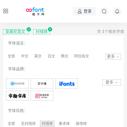
登录
亚美尼亚文
衬线体
共
1
个相关字体
字体语言：
全部
中文
英文
日文
韩文
阿拉伯文
更多
藏文
维吾尔文
蒙文
罗马尼亚文
彝文
字体品牌：
印度文
希伯来文
西里尔文
亚美尼亚文
拉丁文
八思巴文
更多
字体风格：
全部
无衬线体
衬线体
美术体
装饰体