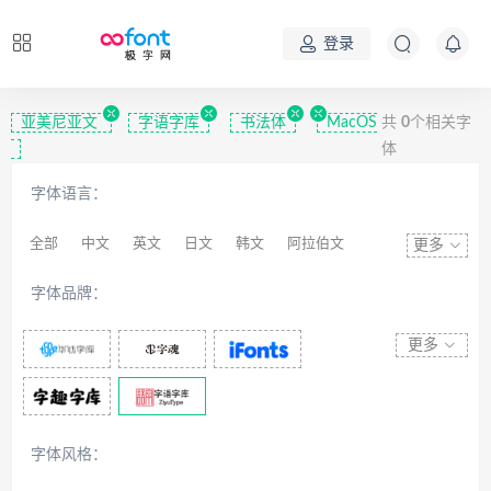
登录
亚美尼亚文
字语字库
书法体
MacOS
共
0
个相关字
体
字体语言：
全部
中文
英文
日文
韩文
阿拉伯文
更多
藏文
维吾尔文
蒙文
罗马尼亚文
彝文
字体品牌：
印度文
希伯来文
西里尔文
亚美尼亚文
拉丁文
八思巴文
更多
字体风格：