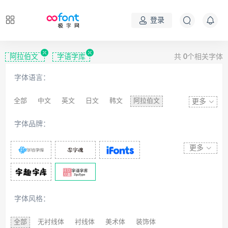
登录
阿拉伯文
字语字库
共
0
个相关字体
字体语言：
全部
中文
英文
日文
韩文
阿拉伯文
更多
藏文
维吾尔文
蒙文
罗马尼亚文
彝文
字体品牌：
印度文
希伯来文
西里尔文
亚美尼亚文
拉丁文
八思巴文
更多
字体风格：
全部
无衬线体
衬线体
美术体
装饰体