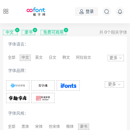
登录
中文
隶书
免费可商用
共
0
个相关字体
字体语言：
全部
中文
英文
日文
韩文
阿拉伯文
更多
藏文
维吾尔文
蒙文
罗马尼亚文
彝文
字体品牌：
印度文
希伯来文
西里尔文
亚美尼亚文
拉丁文
八思巴文
更多
字体风格：
全部
黑体
宋体
仿宋体
楷体
隶书