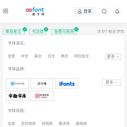
登录
希伯来文
书法体
免费可商用
共
0
个相关字体
字体语言：
全部
中文
英文
日文
韩文
阿拉伯文
更多
藏文
维吾尔文
蒙文
罗马尼亚文
彝文
字体品牌：
印度文
希伯来文
西里尔文
亚美尼亚文
拉丁文
八思巴文
更多
字体风格：
全部
无衬线体
衬线体
美术体
装饰体