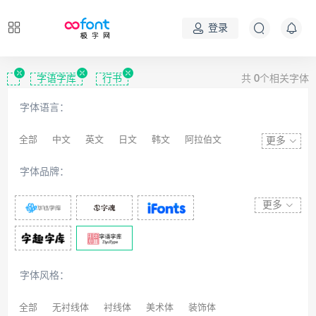
登录
字语字库
行书
共
0
个相关字体
字体语言：
全部
中文
英文
日文
韩文
阿拉伯文
更多
藏文
维吾尔文
蒙文
罗马尼亚文
彝文
字体品牌：
印度文
希伯来文
西里尔文
亚美尼亚文
拉丁文
八思巴文
更多
字体风格：
全部
无衬线体
衬线体
美术体
装饰体