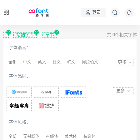
登录
站酷字库
草书
共
0
个相关字体
字体语言：
全部
中文
英文
日文
韩文
阿拉伯文
更多
藏文
维吾尔文
蒙文
罗马尼亚文
彝文
字体品牌：
印度文
希伯来文
西里尔文
亚美尼亚文
拉丁文
八思巴文
更多
字体风格：
全部
无衬线体
衬线体
美术体
装饰体