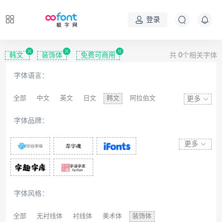
登录
韩文
装饰体
免费可商用
共
0
个相关字体
字体语言：
全部
中文
英文
日文
韩文
阿拉伯文
更多
藏文
维吾尔文
蒙文
罗马尼亚文
彝文
字体品牌：
印度文
希伯来文
西里尔文
亚美尼亚文
拉丁文
八思巴文
更多
字体风格：
全部
无衬线体
衬线体
美术体
装饰体