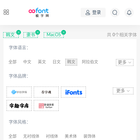
登录
韩文
隶书
MacOS
共
0
个相关字体
字体语言：
全部
中文
英文
日文
韩文
阿拉伯文
更多
藏文
维吾尔文
蒙文
罗马尼亚文
彝文
字体品牌：
印度文
希伯来文
西里尔文
亚美尼亚文
拉丁文
八思巴文
更多
字体风格：
全部
无衬线体
衬线体
美术体
装饰体