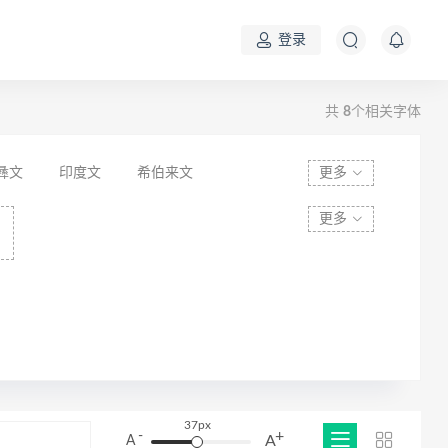
登录
共
8
个相关字体
彝文
印度文
希伯来文
更多
更多
37px
+
-
A
A