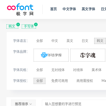
首页
中文字体
英文字体
日
韩文
手写体
字体语言：
全部
中文
英文
日文
韩文
西里尔文
亚美尼亚文
拉丁文
八
字体品牌：
字体风格：
全部
无衬线体
衬线体
美术体
字体授权：
全部
免费可商用
商用需授权
Ma
推荐排序