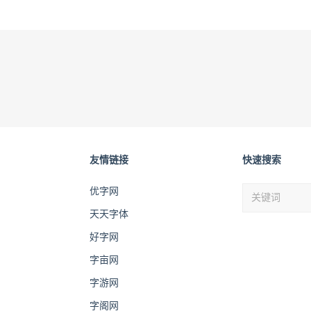
友情链接
快速搜索
优字网
天天字体
好字网
字亩网
字游网
字阁网