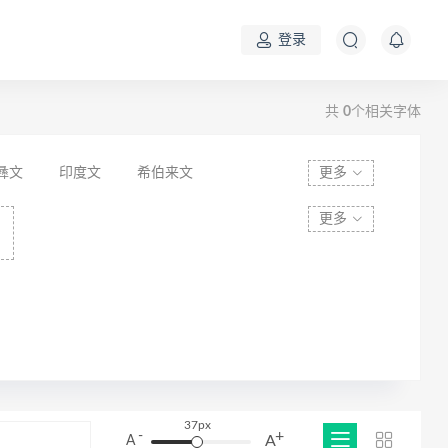
登录
共
0
个相关字体
彝文
印度文
希伯来文
更多
更多
37px
+
-
A
A