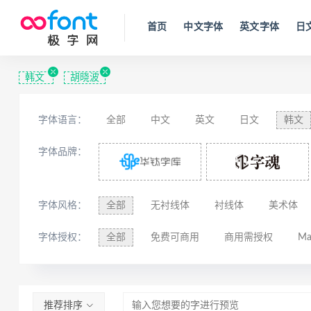
首页
中文字体
英文字体
日
韩文
胡晓波
字体语言：
全部
中文
英文
日文
韩文
西里尔文
亚美尼亚文
拉丁文
八
字体品牌：
字体风格：
全部
无衬线体
衬线体
美术体
字体授权：
全部
免费可商用
商用需授权
Ma
推荐排序