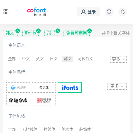
登录
韩文
iFonts
隶书
免费可商用
共
0
个相关字体
字体语言：
全部
中文
英文
日文
韩文
阿拉伯文
更多
藏文
维吾尔文
蒙文
罗马尼亚文
彝文
字体品牌：
印度文
希伯来文
西里尔文
亚美尼亚文
拉丁文
八思巴文
更多
字体风格：
全部
无衬线体
衬线体
美术体
装饰体