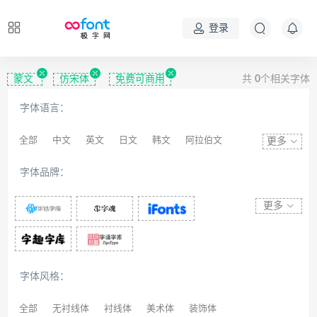
登录
蒙文
仿宋体
免费可商用
共
0
个相关字体
字体语言：
全部
中文
英文
日文
韩文
阿拉伯文
更多
藏文
维吾尔文
蒙文
罗马尼亚文
彝文
字体品牌：
印度文
希伯来文
西里尔文
亚美尼亚文
拉丁文
八思巴文
更多
字体风格：
全部
无衬线体
衬线体
美术体
装饰体