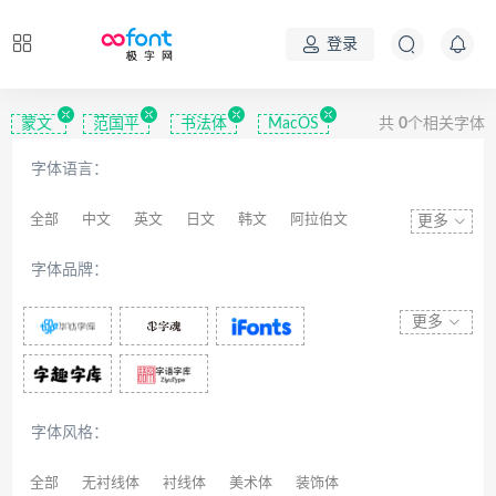
登录
蒙文
范国平
书法体
MacOS
共
0
个相关字体
字体语言：
全部
中文
英文
日文
韩文
阿拉伯文
更多
藏文
维吾尔文
蒙文
罗马尼亚文
彝文
字体品牌：
印度文
希伯来文
西里尔文
亚美尼亚文
拉丁文
八思巴文
更多
字体风格：
全部
无衬线体
衬线体
美术体
装饰体