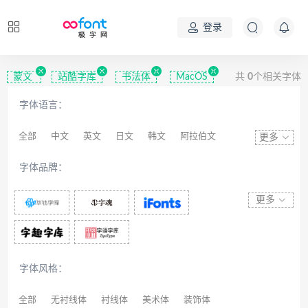
登录
蒙文
站酷字库
书法体
MacOS
共
0
个相关字体
字体语言：
全部
中文
英文
日文
韩文
阿拉伯文
更多
藏文
维吾尔文
蒙文
罗马尼亚文
彝文
字体品牌：
印度文
希伯来文
西里尔文
亚美尼亚文
拉丁文
八思巴文
更多
字体风格：
全部
无衬线体
衬线体
美术体
装饰体