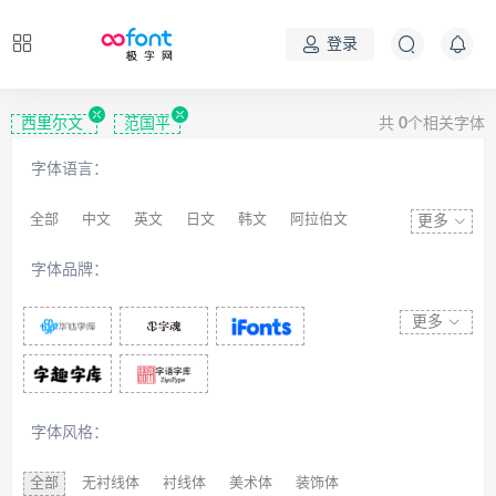
登录
西里尔文
范国平
共
0
个相关字体
字体语言：
全部
中文
英文
日文
韩文
阿拉伯文
更多
藏文
维吾尔文
蒙文
罗马尼亚文
彝文
字体品牌：
印度文
希伯来文
西里尔文
亚美尼亚文
拉丁文
八思巴文
更多
字体风格：
全部
无衬线体
衬线体
美术体
装饰体