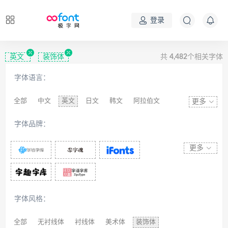
登录
英文
装饰体
共
4,482
个相关字体
字体语言：
全部
中文
英文
日文
韩文
阿拉伯文
更多
藏文
维吾尔文
蒙文
罗马尼亚文
彝文
字体品牌：
印度文
希伯来文
西里尔文
亚美尼亚文
拉丁文
八思巴文
更多
字体风格：
全部
无衬线体
衬线体
美术体
装饰体