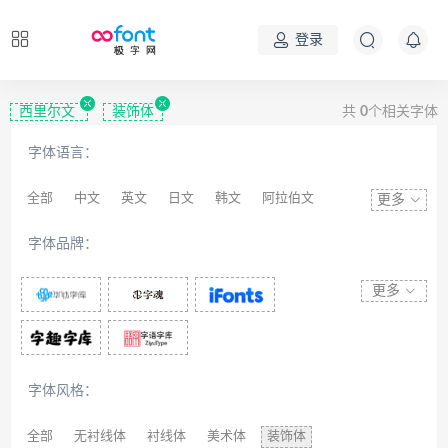
登录
西里尔文
装饰体
共
0
个相关字体
字体语言：
全部
中文
英文
日文
韩文
阿拉伯文
更多
藏文
维吾尔文
蒙文
罗马尼亚文
彝文
字体品牌：
印度文
希伯来文
西里尔文
亚美尼亚文
拉丁文
八思巴文
更多
字体风格：
全部
无衬线体
衬线体
美术体
装饰体