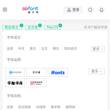
登录
希伯来文
古文体
MacOS
共
0
个相关字体
字体语言：
全部
中文
英文
日文
韩文
阿拉伯文
更多
藏文
维吾尔文
蒙文
罗马尼亚文
彝文
字体品牌：
印度文
希伯来文
西里尔文
亚美尼亚文
拉丁文
八思巴文
更多
字体风格：
全部
无衬线体
衬线体
美术体
装饰体