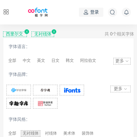
登录
西里尔文
无衬线体
共
0
个相关字体
字体语言：
全部
中文
英文
日文
韩文
阿拉伯文
更多
藏文
维吾尔文
蒙文
罗马尼亚文
彝文
字体品牌：
印度文
希伯来文
西里尔文
亚美尼亚文
拉丁文
八思巴文
更多
字体风格：
全部
无衬线体
衬线体
美术体
装饰体